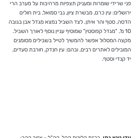
פני שרידי שומרות ומעניק תצפיות מרהיבות על מערב הרי
ירושלים: עין כרם, מבשרת ציון, נבי סמואל, בית חולים
הדסה, סטף והר איתן. לצד השביל נמצא מגדל אבן בגובה
10 מ', "מגדל קפוסטין" שמוסיף עניין נוסף לאורך השביל.
מקצה המסלול אפשר להמשיך לטייל בשבילים מסומנים
המובילים לאתרים רבים, ובהם: עין חנדק, חורבת סעדים,
יד קנדי וסטף.
עדי טנא נתן,
רכזת קליטת קהל, קק"ל - אזור ההר: