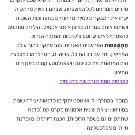
"המוזיאון מתעורר לחיים" – במהלך חודש אוגוסט יתקיימו
סיורים מומחזים לכל המשפחה, שבהם דמויות מרתקות
יקחו את המבקרים לסיורים ייחודיים בתערוכות השונות
וישתפו אותם במחזה באופן אינטראקטיבי. הילדים מוזמנים
להצטרף לאמריגו וספוצ'י, הנווט והמגלה הגדול,
חַתְּשֶׁפְּסוּת
הפרעונית האגדית, בהרפתקה לתוך עולם
המוזיאון. יחד עם רב החובל, אריה ים, הם יילחמו במפלצת
הים המזהמת את סביבתנו ויצאו למסע קסום באגן הים
התיכון!
לפרטים נוספים ורכישת כרטיסים
בנוסף, במהלך יולי ואוגוסט יתקיימו סדנאות יצירה שונות
במוזיאון: יצירת שונית אלמוגים מקרמיקה (סדנה
שתתקיים גם בשפה הרוסית), הכנת דיורמת ים וסדנת
חיות ים מפלסטלינה.