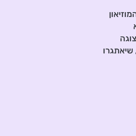
וזיאון
וגה
 שיאתגרו