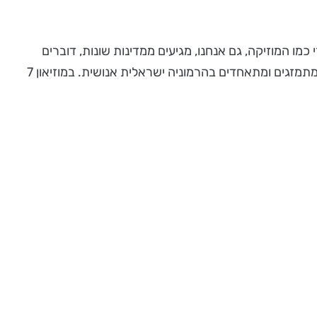
ו המוזיקה, גם אנחנו, מגיעים ממדינות שונות, דוברים
שפות שונות ובעלי צבע עור אחר, ודווקא ממקום של שוני, אפשר ללמוד שהגיוון שלנו עושה אותנו כל כך יפים ומיוחדים, כשאנחנו מתמזגים ומתאחדים בהרמוניה ישראלית אנושית. במוזיאון 7