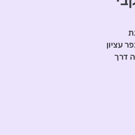
בי
ת
 עציון
ה דרך