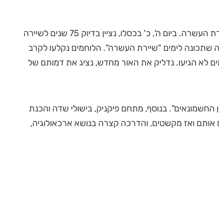
בין חנוכה של אז לחנוכה של היום, יש קו מחבר: המאבק למדינה יהודית חופשית. לכן לקחנו על עצמנו לזכור ולהזכיר גם את שיירת העשרה. ביום ה', כ' בכסלו, נציין בדיוק 75 שנים לשיירה
שתכונה לימים "שיירת העשרה". הלוחמים נקלעו לקרב
ים לא הגיעו. נדליק את האור מחדש, נציג את דמותם של
החשמונאים". בנוסף, מתחם פיקניק, בישולי שדה והכנת
ם אותם ואז מקשטים, והדרכה קצרה בנושא ארכאולוגיה,