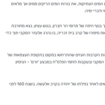
 המים העתיקות, את בורות המים הריקים ממים אך מלאים
ודברי ימיה.
בנוף היפה של מרומי הר חברון, בגוש עציון. נצא מחורבת
 סיפורו של קרב בית זכריה, בו נהרג אלעזר המקבי תוך כדי
בעקבות הקרבות העזים שהתרחשו במקום בתקופת העצמאות של
מקבי ובעקבות לוחמי הפלמ"ח במבצע 'יורם' – הניסיון
ויש עוד טיול אחד שווה במדבר, שקיעה במסתור החשמונאי בבור אספר. זה טיול קצר אל בור אספר, בו הסתתרו האחים החשמונאים לאחר נפילתו של יהודה בקרב אלעשה, בשנת 160 לפני