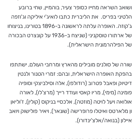
ושואב השראה מחייו כסופר צעיר, בוהמיין, שחי ברובע
הלטיני בפריס. את הליברית כתבו לואיג'י איליקה וג'וזפה
ג'קוזה. האופרה עלתה לראשונה ב-1896 בטורינו, בניצוחו
של ארתורו טוסקניני (שניצח ב-1936 על קונצרט הבכורה
של הפילהרמונית הישראלית).
שורה של סולנים מובילים מהארץ ומרחבי העולם, ישתתפו
בהפקת האופרה הישראלית, ובהם: זמרי הטנור ולנטין
דיטיוק ופאבל פטרוב (רודולפו), אלה וסילביצקי וסופיה
פומינה (מימי), מריו קאסי ועודד רייך (מרצ'לו), לאורה
אולואה ויעל לויטה (מוזטה), אלכסיי בניקוס (קולין), ז'וליאן
ון מלארטס ואיטלו פרופרישה (שונאר), ויאיר פולישוק ויואב
איילון (בנואה/אלצ'ינדורו).