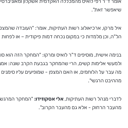
אומר ד"ר רפי לואיס מהמכללה האקדמית אשקלון ומאוניברסיטת ח
שיאפשר זאת".
איל מרקו, ארכיאולוג רשות העתיקות, אומר: "העובדה שהמצ
הל"ה, וכן מלמדות כי במקום נכחה דמות פיקודית – או לפחות 
בנימה אישית, מוסיפים ד"ר לואיס ומרקו: "המחקר הזה הוא סו
מה עבר על הלוחמים, או האם המצפן - שמופיעים עליו סימנים
מההיבט הרגשי".
לדברי מנהל רשות העתיקות,
אלי אסקוזידו:
"המחקר המרגש, ה
מהעבר הרחוק - אלא גם מהעבר הקרוב".