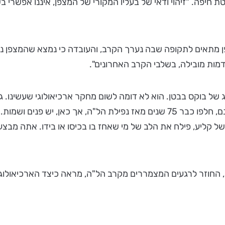
יפה. "זיהוי ודאי של בעליו המקורי של המצפן, איננו אפשרי בשל
פן מתאים לתקופה שבה נערך הקרב, והעובדה כי נמצא שהמצפן 
דמות מובילה, בשלבי הקרב האחרונים".
ג של בוקס בבטן. הוא לא דומה לשום מחקר ארכיאולוגי שעשינו. ג
ולמעשי אלימות קשים, הרי שהמחקר בגבעת הקרב שונה: אמנם, חלפו כבר 75 שנים מ
 של קליע, פילח את הלב של מי שאחז בו בכיסו או בידו. אתה מ
חוזר לרגעים המצמררים מקרב הל"ה, מראה כיצד הארכיאולוגיה