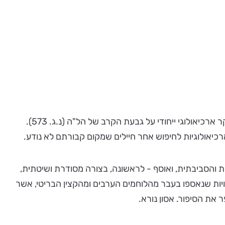
בשנתיים האחרונות מנהלים ד"ר רפי לואיס מהמכללה האקדמית אשקלון ומאוניברסיטת חיפה ואיל מרקו מרשות העתיקות, מחקר ארכיאולוגי ייחודי על גבעת הקרב של הל"ה (נ.ג. 573).
כיאולוגיות לחיפוש אחר חיילים שמקום קבורתם לא נודע.
 והסביבתית, ואוסף - לראשונה, בצורה מסודרת ושיטתית,
יות שנאספו בעבר מהלוחמים הערבים ומהקצין הבריטי, אשר
את הסיפור. אסון נורא.