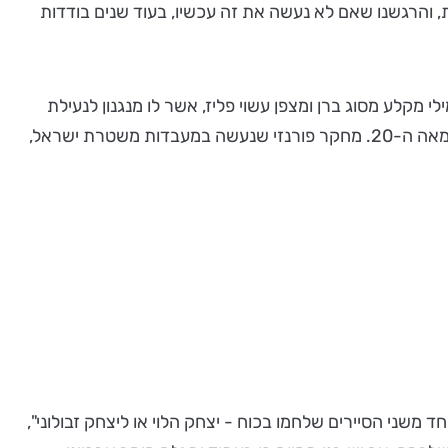
, והרגשנו שאם לא נעשה את זה עכשיו, בעוד שנים בודדות
לע מסוג ברן ומצפן עשוי פליז, אשר לו מנגנון לנעילת
החוגה. מחקר מעמיק וחובק עולם, מלמד כי המצפן – מטיפוס פשוט שלא נשא את שם היצרן, יּוצר במהלך השליש הראשון של המאה ה-20. מחקר פורנזי שנעשה במעבדות משטרת ישראל,
שני הסיירים שלחמו בכוח - יצחק הלוי או ליצחק זבולוני",