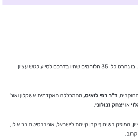
פרשת הל"ה, הינה אחת מהפרשות הקשות והנעלמות ביותר של מלחמת תש"ח. גם כעבור יותר מ-75 שנים מאז התחולל הקרב, בו נהרגו כל 35 הלוחמים שהיו בדרכם לסייע לגוש עציון
חוקרים,
ד"ר רפי לואיס,
מהמכללה האקדמית אשקלון ואונ'
וי
או
יצחק זבולוני
.
 המופק בשיתוף קרן קיימת לישראל, אוניברסיטת בר אילן,