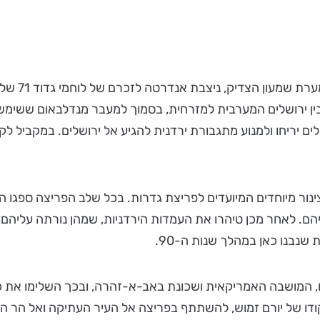
 ירושלים המערבית למזרחית, בסמוך למעבר מנדלבאום ששימש כמע
ים יריחו ולמנוע מתגבורת ירדנית להגיע אל ירושלים. במקביל 
ינור מיוחדים המיועדים לפריצת גדרות. בכל שלב הפריצה ספגו ה
. לאחר מכן טיהרו את העמדות הירדניות, שמהן נורתה עליהם א
שנבנו כאן במהלך שנות ה-90.
 המושבה האמריקאית ושכונת באב-א-זהרה, ובכך השלימו את כית
ודו של יורם זמוש, להשתתף בפריצה אל העיר העתיקה ואל הר הב