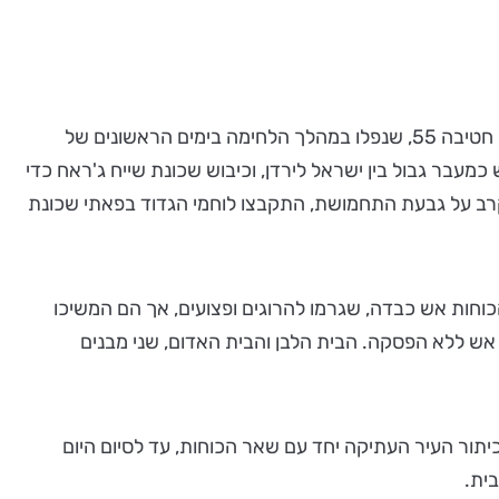
על דרך שכם, בפאתי שייח ג'ראח ובסמוך לכניסה אל מתחם מערת שמעון הצדיק, ניצבת אנדרטה לזכרם של לוחמי גדוד 71 של חטיבה 55, שנפלו במהלך הלחימה בימים הראשונים של
בר גבול בין ישראל לירדן, וכיבוש שכונת שייח ג'ראח כדי
לקרב על גבעת התחמושת, התקבצו לוחמי הגדוד בפאתי שכונת
כוחות אש כבדה, שגרמו להרוגים ופצועים, אך הם המשיכו
ש ללא הפסקה. הבית הלבן והבית האדום, שני מבנים
ור העיר העתיקה יחד עם שאר הכוחות, עד לסיום היום
ית.