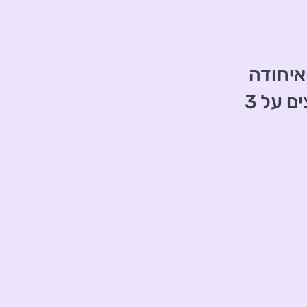
איחודה
של ירושלים, בארגון "אשכולות" ממליצים על 3