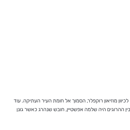
חטיבה 55, היתה לפרוץ מזרחה דרך הפירצה שיצרו גדוד 71, ולנוע על דרך שכם לכיוון מוזיאון רוקפלר, הסמוך אל חומת העיר העתיקה. עוד
ן ההרוגים היה שלמה אפשטיין, חובש שנהרג כאשר גונן