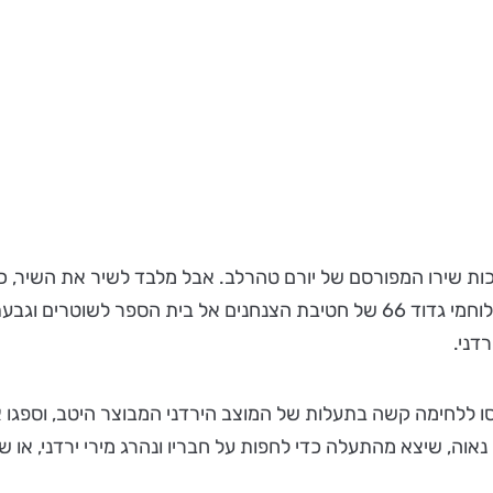
ת שירו המפורסם של יורם טהרלב. אבל מלבד לשיר את השיר, כ
קרב מפורסם? בלילה הראשון של מלחמת ששת הימים, הגיעו לוחמי גדוד 66 של חטי
דני.
ו ללחימה קשה בתעלות של המוצב הירדני המבוצר היטב, וספגו 
נאוה, שיצא מהתעלה כדי לחפות על חבריו ונהרג מירי ירדני, או ש