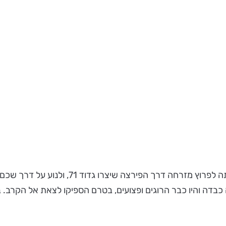
משימתו של גדוד 28, הוותיק מבין הגדודים של 
דה והיו כבר הרוגים ופצועים, בטרם הספיקו לצאת אל הקרב. בי