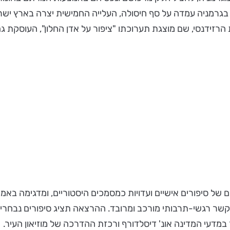
 בגרמניה עמדה על סף חיסולה, העלייה החמישית יצרה בארץ יש
הרזידנסי, שם מוצגת תערוכתו "ציפור על אדן החלון", העוסקת גם
ל סיפורים אישיים ועדויות כמסמכים היסטוריים, ומדגימה באמצע
שר רגשי-תרבותי מורכב ומרובד. ההרצאה תציג סיפורים נבחרים מ
במדעי המדינה אונ' דיסלדורף ורכזת ההדרכה של מוזיאון העיר.