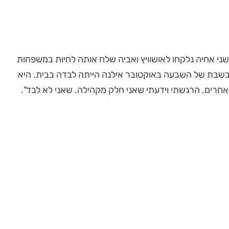
שני אחיה נלקחו לאושוויץ ואביה שלח אותה לחיות במשפחות
 נוצריות. המסע הארוך שעברה בין משפחות לבית יתומים, הסתיים עם עלייתה ארצה. לקיבוץ 'רעים' הגיעה בשנת 1950. בשבת של השבעה באוקטובר אילנה הייתה לבדה בבית. היא
חרים. הרגשתי וידעתי שאני חלק מקהילה. שאני לא לבד".