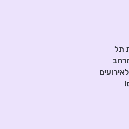
19:, עיריית תל
מרחב
אירועים
!