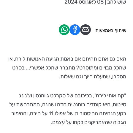
שוש להב | 08 לאוגוסט 2024
שיתוף באמצעות
האם גם אתם תהיתם אם באמת הגיעה האנושות לירח, או
שהכל מבויים ומתוסרט? מתברר שהכל אפשרי... בסרט
מסקרן, שמעלה חיוך וגם שאלות.
"קח אותי לירח", בכיכובם של סקרלט ג'והנסון וצ'נינג
טייטום, היא קומדיה רומנטית חדה ושנונה, המתרחשת על
רקע הנחיתה ההיסטורית של אפולו 11 על הירח, וההימור
הגבוה שהאמריקנים לקחו על עצמם.