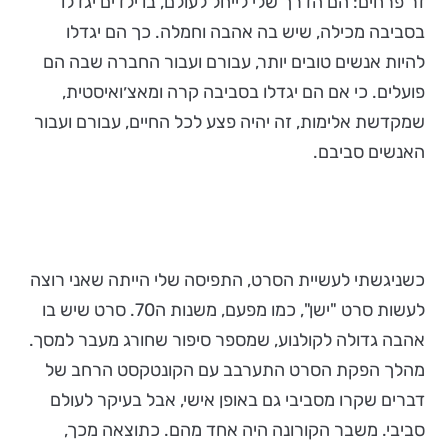
זר פרחים: הם הדרך שלי לייחל לעולם, בו ילדים יגדלו
בסביבה מכילה, שיש בה אהבה וחמלה. כך הם יגדלו
להיות אנשים טובים יותר, עבורם ועבור החברה שבה הם
פועלים. כי אם הם יגדלו בסביבה קרה ומאצ׳ואיסטית,
שמקדשת אלימות, זה יהיה פצע לכל החיים, עבורם ועבור
האנשים סביבם.
כשניגשתי לעשיית הסרט, התפיסה שלי הייתה שאני רוצה
לעשות סרט "ישן", כמו מפעם, משנות ה70. סרט שיש בו
אהבה גדולה לקולנוע, שמספר סיפור שחורג מעבר למסך.
מהלך הפקת הסרט התערבב עם הקונטקסט הרחב של
דברים שקרו מסביבי גם באופן אישי, אבל בעיקר לעולם
סביבי. משבר הקורונה היה אחד מהם. כתוצאה מכך,