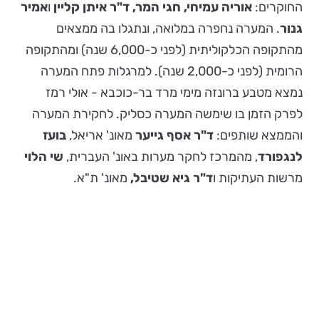
החוקרים:
אוריה עמיחי, חגי המר, ד"ר איתן קליין
ו
אמיר
גנור
. המערה נחפרה במלואה, ונתגלו בה ממצאים
מהתקופה הכלקוליתית (לפני כ-6,000 שנה) ומהתקופה
הרומית (לפני כ-2,000 שנה). למרגלות פתח המערה
נמצא מטבע ברונזה מימי מרד בר-כוכבא - אולי רמז
לפרק הזמן בו שימשה המערה כסליק. לחקירת המערה
והממצא שותפים:
ד"ר אסף גייער
מאונ' אריאל,
בועז
לנגפורד
, מהמרכז לחקר מערות באונ' העברית,
שי הלוי
מרשות העתיקות ו
ד"ר גיא שטיבל,
מאונ' ת"א.