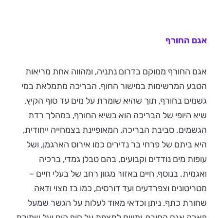
אגם החורף
אגם החורף ממוקם בדרום נתניה, ומהווה אחת מריאות
הטבע המרשימות במישור החוף. הבריכה מתמלאת במי
גשמים בחורף, תוך שהיא שומרת על מים עד סוף הקיץ.
שיא היופי של הבריכה הוא בשיא החורף, במהלך רדת
הגשמים. סביבת הבריכה, המאופיינת בצמחייה ייחודית,
היא ביתם של פרחי בר נדירים כמו אירוס הארגמן, ושל
עופות מים נודדים וקבועים, בהם טבלן גמדי, ברכיה
ואגמית. בנוסף, חיים באזור מגוון רחב של בעלי חיים –
מטריטונים וצפרדעים ועד דורסים, כמו בז מצוי ודאה
שחורת כתף. ניתן וכדאי מאוד לעלות על הגשר שמעל
פארק אגם החורף, ומשם לתצפת על חוף הים ועל שמורת