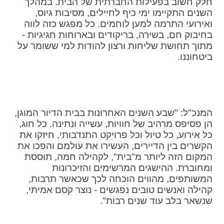
חלק חשוב בפעילות החברתית של הבית. במהלך
השנים התקיימו ימי כיף לחיילים, מסיבות גיוס,
ואירועי התרמה למען לוחמים. כל מפגש כזה לווה
בחיבוק חם, בשירה, בריקודים ובארוחות חגיגיות -
מתוך תחושת שליחות ורצון להודות למי ששומר על
ביטחוננו.
המנכ"ל: "שבע השנים האחרונות בבית הדיור המוגן,
הן פסיפס מרהיב של חוויות, עשייה ונתינה. כל חוג,
כל אירוע, כל טיול וכל פרויקט התנדבותי, חיזקו את
הקשרים בין הדיירים, העשירו את עולמם והפכו את
המקום הזה ליותר מ"בית", לקהילה חמה, תוססת
ומחוברת. ההישגים המרשימים והזיכרונות
המשותפים, מהווים הוכחה לכך שכאשר תרבות,
קהילה ואנשים טובים נפגשים - נוצר קסם אמיתי,
שנשאר בלב עוד שנים רבות".