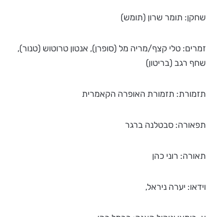
שחקן: תומר שרון (תומש)
זמרים: טלי קצף/מריה מל (סופרן), אנטון טרוטוש (טנור),
שחף רגב (בריטון)
תזמורת: תזמורת האופרה הקאמרית
תפאורה: סבטלנה ברגר
תאורה: רוני כהן
וידאו: יערה ניראל,