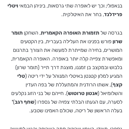
בנאפולי, וכך יש לאופרה שתי גרסאות, ביניהן הבמאי
ויטלי
פרידלנד
, בחר את האיטלקית.
בגרסה של
תזמורת האופרה הקאמרית
, השחקן
תומר
שרון
פורש בפנינו את העלילה בעברית, בין הקטעים
המושרים, בחירה שמייתרת למעשה את הצורך בתרגום
ומאפשרת צפייה קלה יותר באופרה. האופרה הקאמרית,
בלבוש ובמקצב בן זמננו, מוצגת דרך תייר (תומר שרון)
המגיע למלון קטנטן באיטלי המנוהל על ידי ריטה (
טלי
קצף
), אשתו הרודנית והמתעללת של בפה העדין
והשלומיאל (
אנטון טרוטוש
). חייהם של בני הזוג נקלעים
לסערה, עם הגעתו הבלתי צפויה של גספרו (
שחף רגב
)
'
בעלה הראשון של ריטה, שכולם האמינו שטבע.