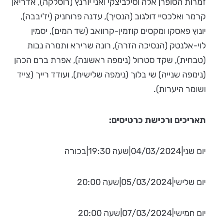
זמרות הסופרן אלה וסילביצקי ואני יורנץ (רוסלקה), אדריאן
קרמר ואלכסיי דולגוב (הנסיך), עדנה פרוחניק (יז'יבבה),
יונוץ פאסקו ומקסים קוזמין-קרוואב (שד המים), יסמין
לוי-אלנטק (הנסיכה הזרה), רונה שרירא ותמרה נבות
(טבחית), שקד סטרול (נימפה ראשונה), אפרת ברם הכהן
(נימפה שנייה) שי בלוך (נימפה שלישית), ועודד רייך (צייד
ושומר היערות).
תאריכים ורכישת כרטיסים:
יום שני|04/03/2024|שעה 19:30|בכורה
יום שלישי|05/03/2024|שעה 20:00
יום חמישי|07/03/2024|שעה 20:00