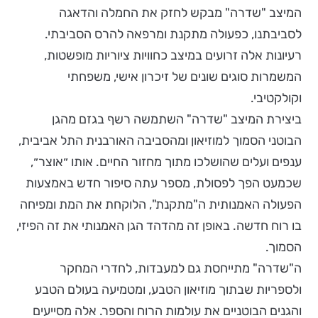
המיצב "שדרה" מבקש לחזק את החמלה והדאגה
לסביבתנו, כפעולה מתקנת ומרפאה להרס הסביבתי.
רעיונות אלה זרועים במיצב כחוויות ציוריות מופשטות,
המשמרות סוגים שונים של זיכרון אישי, משפחתי
וקולקטיבי.
ביצירת המיצב "שדרה" השתמשה רשף בגזם מהגן
הבוטני הסמוך למוזיאון ומהסביבה האורבנית התל אביבית,
ענפים ועלים שהושלכו מתוך מחזור החיים. אותו ״אוצר״,
שכמעט הפך לפסולת, מספר עתה סיפור חדש באמצעות
הפעולה האמנותית ה"מתקנת", הלוקחת את המת ומפיחה
בו רוח חדשה. באופן זה מהדהד הגן האמנותי את זה הפיזי,
הסמוך.
ה"שדרה" מתייחסת גם למעבדות, לחדרי המחקר
ולספריות שבתוך מוזיאון הטבע, ומטמיעה בעולם הטבע
והגנים הבוטניים את עולמות הרוח והספר. אלה מסייעים