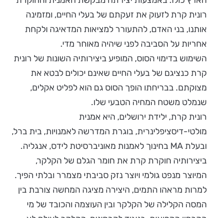
הארץ כולו. באמצעות יצירתה מבקשת האמנית והחוקרת
רונית קרת לזעוק את זעקתם של בעלי החיים, ומזמינה
אותנו, בני האדם, להתעורר למציאות המדאיגה ולקחת
אחריות על הסביבה לפני שיהיה מאוחר מדי.
השימוש בדימוי הסוס, המופיע ביצירותיה השונות של רונית
קרת כנציגם של בעלי החיים שאינם יכולים לבטא את
מצוקתם. בבריחתו הופך הסוס גם הוא לפליט אקלים,
שנמלט משטח המחיה הטבעי שלו.
רונית קרת, ילידת ירושלים, היא אמנית
מולטי-דיסציפלינרית, בוגרת המדרשה לאמנויות, בית ברל,
ובעלת MA בחינוך לאמנות מאוניברסיטת לידס, אנגליה.
ביצירותיה חוקרת קרת את חומר הגלם של הקלקר,
המיוצר מנפט גולמי ויוצר נזק סביבתי מצמרר ובלתי הפיך.
למרות מראהו התמים, היצירה מציגה המחשה צורבת בין
המסה הקלילה של הקלקר ובין העוצמה והכובד של מי