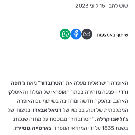
שוש להב | 15 ליוני 2023
שיתוף באמצעות
האופרה הישראלית מעלה את "
הטרובדור
" מאת
ג'וזפה
ורדי
- פנינה מזהירה בכתר האופראי של המלחין האיטלקי
האהוב, ובהפקה חדשה ומרהיבה בשיתוף עם האופרה
הממלכתית של וינה, בבימויו של
דניאל אבאדו
ובניצוחו של
ג'וליאנו קרלה
. "הטרובדור" מבוססת על מחזה שנכתב
בשנת 1835 על ידי המחזאי הספרדי
גארסייה גוטיירז
.