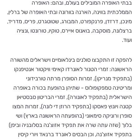
בבתי האופרה המובילים בעולם, ובהם: האופרה
הממלכתית בווינה, הארנה בוורונה ובתי האופרה של ברלין,
מינכן, דרזדן, פרנקפורט, המבורג, שטוטגרט, פריס, מדריד,
ברצלונה, מוסקבה, בואנוס איירס, טוקיו, טורונטו ,ונציה
ועוד.
להפקה זו התקבצו סולנים בינלאומיים וישראלים מהשורה
הראשונה: זמרי הטנור לאונרדו קאימי וויקטור אנטיפנקו
(בתפקיד מנריקו), זמרות הסופרן מרתה טורבידוני
ומריטינה טמפקופולוס - שתיהן בהופעת בכורה באופרה
הישראלית (בתפקיד לאונורה), זמרי הבריטון סבסטיאן
קטנה ויונוץ פאסקו (בתפקיד הרוזן די לונה), זמרות המצו
סופרן ורוניקה סימאוני (בהופעתה הראשונה בארץ) ושי
בלוך (שזה עתה שרה את תפקיד אזוצ'נה בסלובניה וביפן)
בתפקיד אזוצ'נה, וכן הבסים לאונרד ברנאד ויורי קיסין