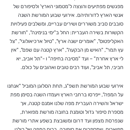
מפגשים מפתיעים והצצה ל'מטמוני הארץ' ולסיפורם של
אנשי הארץ לדורותיהם. אירועי שבוע המורשת השנה
סובבים סביב משוררים ושירים עבריים, ומשלבים פעילויות
הקשורות בשירה העברית:
החל ב"ימי בנימינה", "חורשת
האקליפטוס", "אומרים ישנה ארץ", "טיול ארכיאולוגי", "צל
עץ תמר", "האיש מן הבקעה", "ארץ קטנה עם שפם", "אין
לי ארץ אחרת" – ועד "מסיבה בחיפה" ו -"תל אביב, יא
חביבי, תל אביב", ועוד רבים טובים ואהובים על כולם.
אירועי שבוע המורשת תשפ"ג, תחת הסלוגן המוביל "אנחנו
על המפה", ייפרסו ברחבי הארץ ויעמדו השנה בסימן מפת
ישראל והשירה העברית מפה שלנו אמנם קטנה, אך
מספרת סיפור גדול וטומנת בחובה מורשת מפוארת,
שנפרסת מצפון ועד דרום ומשובצת בשפע אתרי מורשת
מפוארים, שמספרים את סיפורה. ברוח המפה של כולנו,