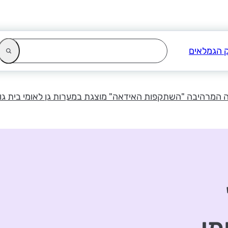
המרהיבה "השתקפות האידאה" מוצגת במערות גן לאומי בית גוב