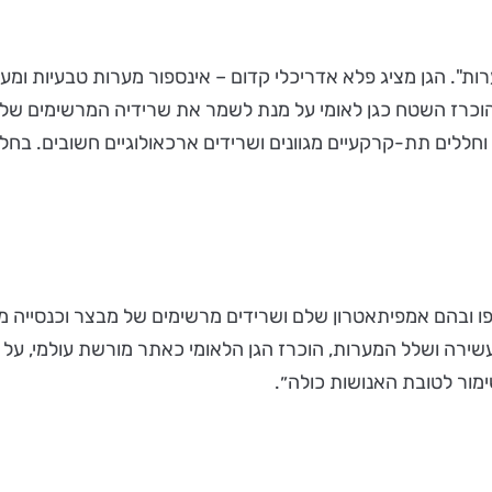
ת". הגן מציג פלא אדריכלי קדום – אינספור מערות טבעיות ומערו
ידול יונים, דרך איחסון ומגורים וכלה בקבורה. בשנת 1989 הוכרז השטח כגן לאומי על מנת 
של 5,000 דונם ובו מערות רבות וחללים תת-קרקעיים מגוונים ושרידים ארכאולוגי
פו ובהם אמפיתאטרון שלם ושרידים מרשימים של מבצר וכנסייה מה
שירה ושלל המערות, הוכרז הגן הלאומי כאתר מורשת עולמי, על 
שימור לטובת האנושות כולה״.