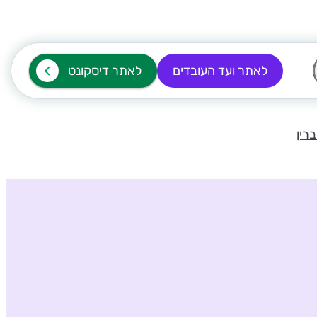
לאתר ועד העובדים
לאתר דיסקונט
רין