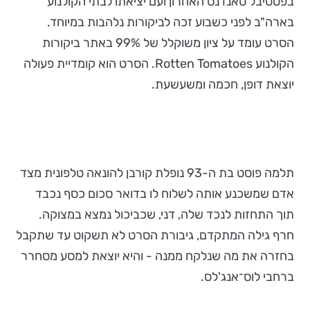
בפסטיבל סאנדנס האחרון ועם יציאתו לבתי הקולנוע
בארה"ב לפני כשבוע זכה לביקורות נלהבות במיוחד.
הסרט עומד על ציון משוקלל של 99% באתר ביקורות
הקולנוע Rotten Tomatoes. הסרט הוא קומדיית פעולה
יוצאת דופן, חכמה ומשעשעת.
תלמה פוסט בת ה-93 נופלת קורבן להונאה טלפונית מצד
אדם שמשכנע אותה לשלוח לו בדואר סכום כסף נכבד
תוך התחזות לנכד שלה, דני, שכביכול נמצא במצוקה.
חרף גילה המתקדם, גיבורת הסרט לא תשקוט עד שתקבל
בחזרה את מה שנלקח ממנה - והיא יוצאת למסע מסחרר
ברחבי לוס־אנג'לס.