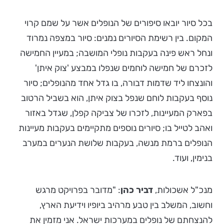
בכל סיור יובאו סיפורים של הנופלים אשר על שמם קרוי
המקום. בין רשימת הסיורים נמנים: סיור במצפה נמרוד
ונחל ראש פינה בעקבות נופלי המושבה; במעיין החמישה
לזכרם של חמישה לוחמים שנפלו במבצע 'צוק איתן'
והונצחו ליד שדמות דבורה, בו גדל אחד מהנופלים; סיור
נוסף בעקבות לוחם שנפל בצוק איתן, הוא בשביל הרטוב
בפארק המעיינות, לזכרו של צביקה קפלן, שגדל באזור
ואהב לטייל בו; סיורים נוספים מתקיימים בעקבות מעיינות
הנופלים ברמת מנשה, בעקבות שלושת הנערים במערב
בנימין, ועוד.
מנכ"ל אשכולות,
דביר כהן
: "מדובר בפרויקט מרגש
וחשוב, המשלב בין טבע מרהיב ביופיו וידיעת הארץ,
להנצחתם של נופלים במערכות ישראל. אני מזמין את