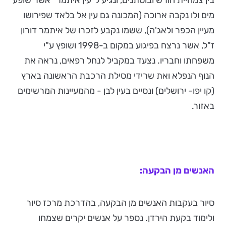
בין צמחיית חורש ובוסתנים, ונגיע ל"עין איתמר" אשר שופע
מים ולו נקבה ארוכה (המכונה גם עין אל בלאד שפירושו
מעיין הכפר ולאג'ה), ששמו נקבע לזכרו של איתמר דורון
ז"ל, אשר נרצח בפיגוע במקום ב-1998 ושופץ ע"י
משפחתו וחבריו. נצעד במקביל לנחל רפאים, נראה את
הנוף הנפלא ואת שרידי מסילת הרכבת הראשונה בארץ
(קו יפו- ירושלים) ונסיים בעין לבן - מהמעיינות המרשימים
באזור.
האנשים מן הבקעה:
סיור בעקבות האנשים מן הבקעה, בהדרכת מרכז סיור
ולימוד בקעת הירדן. נספר על אנשים יקרים שצמחו