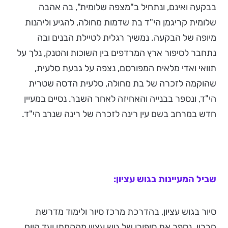
בבקעה ואינם, ונתחיל ב"מצפה שלומית", בה אהבה
שלומית קריגמן הי"ד בת שדמות מחולה, להגיע וליהנות
מיופה של הבקעה. נמשיך רגלית לטיילת הבנים ובה
נתחבר לסיפור ארץ המרדפים בין השוכות והטנק, נלך על
תוואי ואדי מלאיח המפורסם, נצפה על גבעת סלעית,
שהוקמה לזכרה של בת מחולה, סלעית הדסה שטרית
הי"ד, ונספר בבנייה והאחיזה לאחר השבר. נסיים במעיין
חדש במרחב בשם עין רינה לזכרה של רינה שנרב הי"ד.
שביל המעיינות בגוש עציון:
סיור בגוש עציון, בהדרכת מרכז סיור ולימוד מדרשת
חברון. נספר את סיפורו של גוש עציון מהקמתו ועד היום,