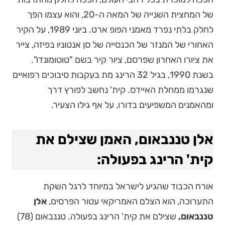
של המחצית השנייה של המאה ה-20, והוא עצמו הפך
לחלק בלתי נפרד מאמני הפופ ארט. ביוני 1989, על הקיר
האחורי של המנזר של הכנסייה של סן אנטוניו בפיזה, צייר
את ציורו האחרון שפרסם, ציור קיר בשם "טוטומונדו".
בשנת 1990, בגיל 32 הרינג מת בעקבות סיבוכים רפואיים
שנגרמו ממחלת האיידס. קית' נחשב לפורץ דרך
ומהאמנים המשפיעים בדורו, על אף גילו הצעיר.
אלן טננבאום, האמן שצילם את
קית' הרינג בפעולה:
אורח הכבוד שהגיע לישראל במיוחד לרגל השקת
התערוכה, הוא הצלם האמריקאי עטור הפרסים,
אלן
טננבאום,
שצילם את קית' הרינג בפעולה. טננבאום (78)