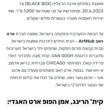
ומוצגת במתחם ארנה הרצליה (BLACK BOX) עד
30.6.2023, ומתפרשת על פני שטח של 1,000 מ"ר. שווי
יצירות האמנות מוערך בעשרות מיליוני שקלים.
על הבאת התערוכה והפקתה בישראל, אמונה חברת
ארט
האב
ArtHub
- הבית החדש לתרבות ואמנות בישראל,
מבית קבוצת פורום הפקות, שהפיקו יחד בישראל תערוכות
מדוברות כדוגמת VAN GOGH, קלוד מונה, סלבדור דאלי,
פרידה קאלו, המחזמר CHICAGO מברודווי, בריאן אדמס,
א-הא ועוד. בנוסף, ארט האב משתפים פעולה עם ארגון
איגי – ארגון נוער גאה, שחרט על דגלו את קידום זכויותיו
של הנוער הלהט"בי בישראל.
קית' הרינג,
אמן הפופ ארט האגדי: