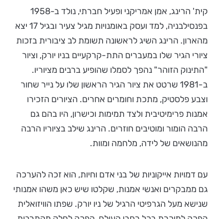
קית' הרינג, אמן אמריקני ופעיל חברתי, נולד ב-1958
בפנסילבניה, למד ועסק באומנויות מגיל צעיר ובגיל 17 יצא
מהארון. הרינג השיג לראשונה תשומת לב ציבורית בזכות
ציורי הגיר שלו במעברים התת-קרקעיים בניו יורק, וציור
"התינוק הזוהר" נהפך לסמלו שהופיע ברבים מציוריו.
ב-1981 שרטט את ציור הגיר הראשון שלו על נייר שחור
וצבע פלסטיק, מתכת וחומרים אחרים. הציורים הזכירו
אמנות פרימיטיבית ולצד תמימות וכישרון, היו בהם גם
הרבה הומור ומוטיבים חוזרים. הרינג שילב בציוריו הרבה
מהנושאים של לידה, מלחמה ומוות.
עם דמויות אייקוניות של בני אדם וחיות, הוא זכה להערכה
גם ממבקרים ואנשי אמנות, שקלטו שיש כאן משהו אמנותי
שנישא מעל הגרפיטי הרגיל של ניו יורק. שפתו הוויזואלית
הפכה למוכרת בכל רחבי העולם, הפכה לחלק מהתרבות