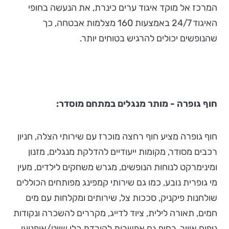
המרכז אל מוקד איגוד ערים כינרת, את הנעשה בחופי
האיגוד 24/7 באמצעות 160 מצלמות אבטחה, כך
שהנופשים יכולים להרגיש בטוחים יותר.
חוף גופרה - מותר מנגלים במתחם מוסדר:
חוף גופרה מציע חוף רחצה מוכרז עם שירותי הצלה, חניון
רכבים מסודר, מקומות ייעודיים להדלקת מנגלים, מזנון
ומינימרקט לנוחות הנופשים, מגרש משחקים לילדים, מעין
מי גופרית נובע, כמו גם שירותי קמפינג מפותחים הכוללים
שולחנות פיקניק, סככות צל, שירותים ומקלחות עם מים
חמים, תאורה לילית, ציוד לדייג, מקררים להשכרה ונקודות
ניפוח אוויר. בחוף גם אפשרות להורדת כלי שייט/אופנועי