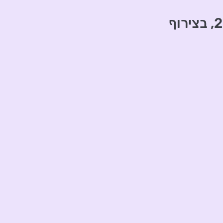
4-8.1.23 / 18-22.1.23 / 25-29.1.23, בצירוף