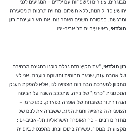
מבוגרים, צעירים ומשפחות עם ילדים – המגיעים לגני
יהושע כדי ליהנות, ללא תשלום, מחוויה תרבותית מסעירה
ומרגשת. כמסורת השנים האחרונות, את האירוע ינחה
רון
חולדאי
, ראש עיריית תל אביב-יפו.
רון חולדאי
, "את הקיץ הזה נבלה כולנו בחגיגה מרהיבה
של אהבה עזה, שנאה תהומית ותשוקה בוערת. אני לא
מתכוון למערכת הבחירות הצפויה לנו, אלא להפקת הענק
הססגונית "כרמן" של ביזה, שתככב השנה על הבימה
הנהדרת והמשובחת של אופרה בפארק. כמו כרמן –
הצוענייה היפהפייה וחמת המזג, ששברה את לבם של
מחזרים רבים – כך האופרה הישראלית תל-אביב-יפו:
מקצועית, מנוסה, עשירה בתוכן ובחן, מהפנטת ביופייה