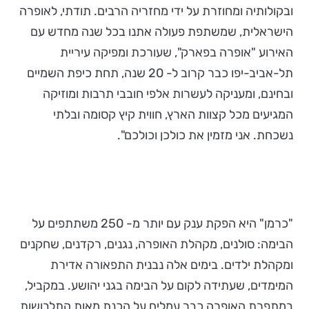
ובקולותיה ומחוזרת על ידי מחזריה הרבים. תודתי, לאופרה
הישראלית, שמשתפת פעולה אתנו בכל שנה מחדש עם
האירוע "אופרה בפארק", שעורכת ומפיקה עיריית
תל-אביב-יפו כבר קרוב ל- 20 שנה, תחת כיפת השמיים
ובחינם, ומעניקה לעשרות אלפי חובבי תרבות ומוזיקה
המגיעים מכל קצוות הארץ, חווית קיץ קסומה ובלתי
נשכחת. אני מזמין את כולכן וכולכם".
"כרמן" היא הפקת ענק עם יותר מ- 250 משתתפים על
הבימה: סולנים, מקהלת האופרה, נגנים, רקדנים, שחקנים
ומקהלת ילדים. בימים אלה נבנית התפאורה אדירת
המימדים, שעתידה לקום על הבימה בגני יהושע. במקביל,
במתפרת האופרה כבר עמלים על הכנת מאות התלבושות