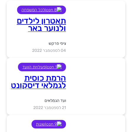
לכל המשפחה
תאטרון לילדים
ולנוער באר
שבע, חושף את
ההצגות
ציפי פרקש
החדשות לילדים
04 לספטמבר 2022
ולנוער
פעילויות הוועד
הרמת כוסית
לגמלאי דיסקונט
לקראת השנה
העברית
ועד הגמלאים
החדשה, תשפ"ג
21 לספטמבר 2022
שונות